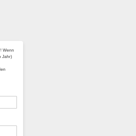
nd! Wenn
o Jahr)
den