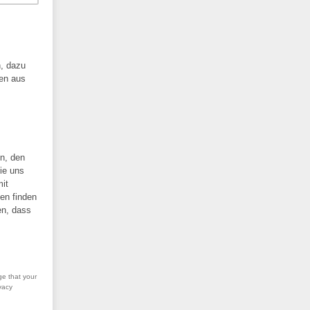
n, dazu
ten aus
en, den
Sie uns
it
en finden
en, dass
ge that your
vacy