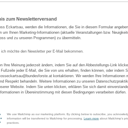
nis zum Newsletterversand
oss Eckartsau, werden die Informationen, die Sie in diesem Formular angebe
 um Ihnen Marketing-Informationen (aktuelle Veranstaltungen bzw. Neuigkei
oss und zu unseren Programmen) zu übermitteln.
, ich möchte den Newsletter per E-Mail bekommen.
n Ihre Meinung jederzeit ändern, indem Sie auf den Abbestellungs-Link klick
r Fußzeile jeder E-Mail, die Sie von uns erhalten, finden können, oder indem 
losseckartsau@bundesforste.at kontaktieren. Wir werden Ihre Informationen m
und Respekt behandeln. Weitere Informationen zu unseren Datenschutzpraktik
nserer Website. Indem Sie unten klicken, erklären Sie sich damit einverstand
Informationen in Übereinstimmung mit diesen Bedingungen verarbeiten dürfen.
We use Mailchimp as our marketing platform. By clicking below to subscribe, you acknowled
information will be transferred to Mailchimp for processing.
Learn more
about Mailchimp's pri
practices.